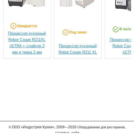
Ожидается
В налич
Под заказ
Процессор кухонный
Robot Coupe R211XL
Процессор к
ULTRA + cлайсер 2
Процессор кухонный
Robot Coup
мм и тeрка 2 мм
Robot Coupe R211 XL
ULTR
ООО
«Индустрия Кухни»,
2009—2026
©
Оборудование для ресторанов,
столовых, кафе