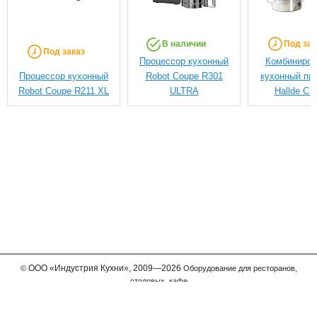
В наличии
Под зак
Под заказ
Процессор кухонный
Комбиниро
Процессор кухонный
Robot Coupe R301
кухонный пр
Robot Coupe R211 XL
ULTRA
Hallde CC
ООО
«Индустрия Кухни»,
2009—2026
©
Оборудование для ресторанов,
столовых, кафе
Мы принимаем к оплате