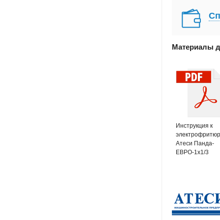
Сп
Материалы д
Инструкция к
электрофритю
Атеси Панда-
ЕВРО-1х1/3