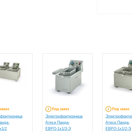
заказ
Под заказ
Под заказ
офритюрница
Электрофритюрница
Электрофритю
анда-
Атеси Панда-
Атеси Панда-
х1/2
ЕВРО-1х1/3-Э
ЕВРО-1х1/2-Э