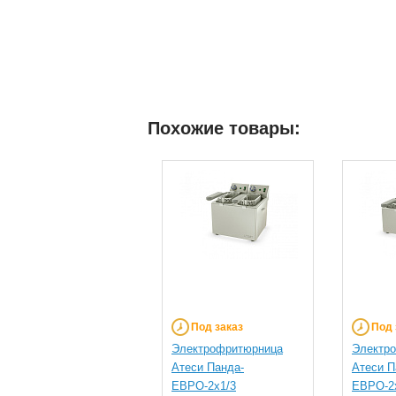
Похожие товары:
Под заказ
Под 
Электрофритюрница
Электр
Атеси Панда-
Атеси П
ЕВРО-2х1/3
ЕВРО-2