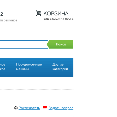
12
ваша корзина пуста
ля регионов
Поиск
ное
Посудомоечные
Другие
ское
машины
категории
Распечатать
Задать вопрос