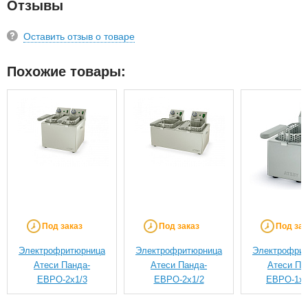
Отзывы
Оставить отзыв о товаре
Похожие товары:
Под заказ
Под заказ
Под зак
Электрофритюрница
Электрофритюрница
Электрофри
Атеси Панда-
Атеси Панда-
Атеси Па
ЕВРО-2х1/3
ЕВРО-2х1/2
ЕВРО-1х1