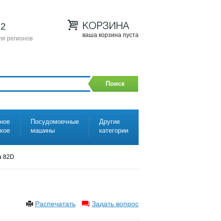
12
ваша корзина пуста
ля регионов
Поиск
ное
Посудомоечные
Другие
ское
машины
категории
a 82D
Распечатать
Задать вопрос