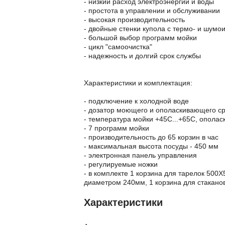
- низкий расход электроэнергии и воды
- простота в управлении и обслуживании
- высокая производительность
- двойные стенки купола с термо- и шумо
- большой выбор программ мойки
- цикл "самоочистка"
- надежность и долгий срок службы
Характеристики и комплектация:
- подключение к холодной воде
- дозатор моющего и ополаскивающего с
- температура мойки +45С...+65С, ополас
- 7 программ мойки
- производительность до 65 корзин в час
- максимальная высота посуды - 450 мм
- электронная панель управления
- регулируемые ножки
- в комплекте 1 корзина для тарелок 500
диаметром 240мм, 1 корзина для стаканов
Характеристики