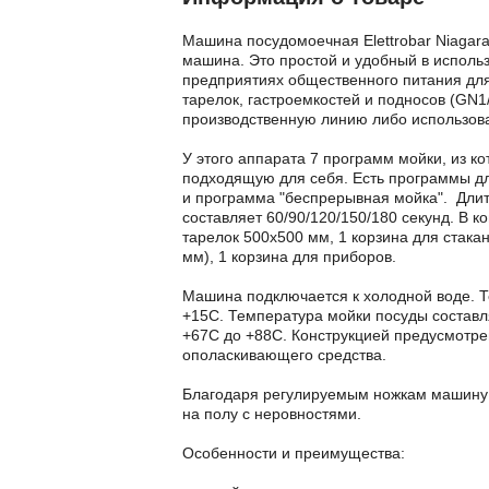
Машина посудомоечная Elettrobar Niagara
машина. Это простой и удобный в использ
предприятиях общественного питания для
тарелок, гастроемкостей и подносов (GN1
производственную линию либо использова
У этого аппарата 7 программ мойки, из к
подходящую для себя. Есть программы для
и программа "беспрерывная мойка". Дли
составляет 60/90/120/150/180 секунд. В 
тарелок 500х500 мм, 1 корзина для стака
мм), 1 корзина для приборов.
Машина подключается к холодной воде. 
+15С. Температура мойки посуды составля
+67С до +88С. Конструкцией предусмотр
ополаскивающего средства.
Благодаря регулируемым ножкам машину 
на полу с неровностями.
Особенности и преимущества: