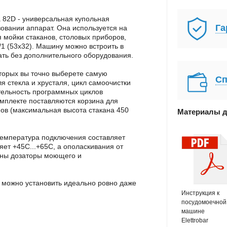
 82D - универсальная купольная
Га
овании аппарат. Она используется на
 мойки стаканов, столовых приборов,
/1 (53x32). Машину можно встроить в
ть без дополнительного оборудования.
оторых вы точно выберете самую
Сп
 стекла и хрусталя, цикл самоочистки
тельность программных циклов
комплекте поставляются корзина для
нов (максимальная высота стакана 450
Материалы д
Температура подключения составляет
ет +45С...+65С, а ополаскивания от
ены дозаторы моющего и
можно установить идеально ровно даже
Инструкция к
посудомоечной
машине
Elettrobar