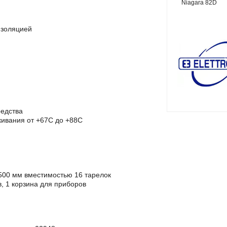
Niagara 82D
изоляцией
редства
кивания от +67С до +88С
Х500 мм вместимостью 16 тарелок
, 1 корзина для приборов