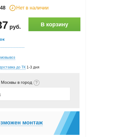
48
Нет в наличии
37
В корзину
руб
.
ок
амовывоз
доставка до ТК
1-3 дня
 Москвы в город
зможен монтаж