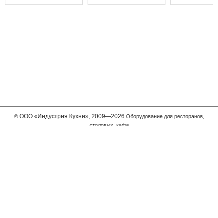
ООО
«Индустрия Кухни»,
2009—2026
©
Оборудование для ресторанов,
столовых, кафе
Мы принимаем к оплате
Телефон в Москве
+7 (495) 989-63-11
Бесплатный звонок для регионов
8-800-775-6312
Есть вопросы? Напишите нам:
info@inkuh.ru
Пользовательское соглашение