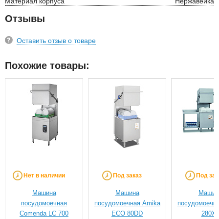
Материал корпуса
Нержавейка
Отзывы
Оставить отзыв о товаре
Похожие товары:
Нет в наличии
Под заказ
Под зак
Машина
Машина
Машин
посудомоечная
посудомоечная Amika
посудомоечна
Comenda LC 700
ECO 80DD
280X