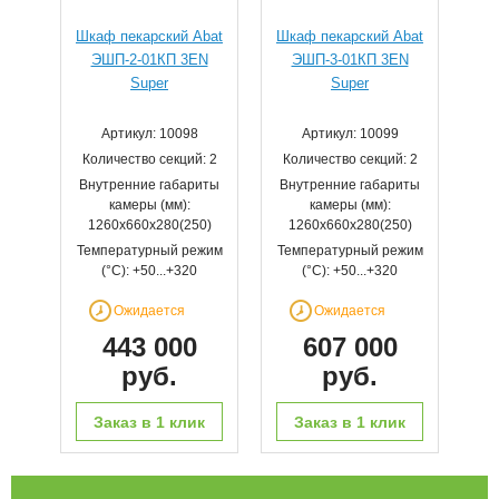
Шкаф пекарский Abat
Шкаф пекарский Abat
ЭШП-2-01КП 3EN
ЭШП-3-01КП 3EN
Super
Super
Артикул: 10098
Артикул: 10099
Количество секций: 2
Количество секций: 2
Внутренние габариты
Внутренние габариты
камеры (мм):
камеры (мм):
1260x660x280(250)
1260x660x280(250)
Температурный режим
Температурный режим
(°С): +50...+320
(°С): +50...+320
Ожидается
Ожидается
443 000
607 000
руб.
руб.
Заказ в 1 клик
Заказ в 1 клик