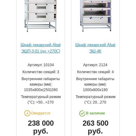
Шкаф пекарский Abat
Шкаф пекарский Abat
ЭШП-3-01 (до +270С)
ЭШ-4К
Артикул: 10104
Артикул: 2124
Количество секций: 3
Количество секций: 4
Внутренние габариты
Внутренние габариты
камеры (мм):
камеры (мм):
1035x800x(250)280
1000x800x180
Температурный режим
Температурный режим
(°С): +50...+270
(°С): 20...270
Ожидается
В наличии
238 000
263 500
руб.
руб.