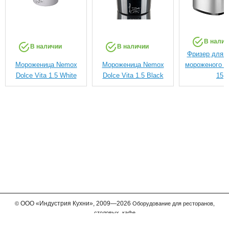
В налич
В наличии
В наличии
Фризер для т
Мороженица Nemox
Мороженица Nemox
мороженого Co
Dolce Vita 1.5 White
Dolce Vita 1.5 Black
15
ООО
«Индустрия Кухни»,
2009—2026
©
Оборудование для ресторанов,
столовых, кафе
Мы принимаем к оплате