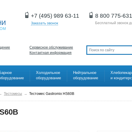
+7 (495) 989 63-11
8 800 775-63
Бесплатный звонок д
Заказать звонок
щение
Сервисное обслуживание
Контактная информация
Барное
Холодильное
Нейтральное
Хлебопекар
оборудование
оборудование
оборудование
и кондитер
→
Тестомесы
→
Тестомес Gastromix HS60В
HS60В