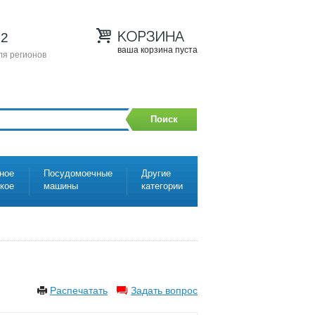
12
ваша корзина пуста
ля регионов
Поиск
ное
Посудомоечные
Другие
ское
машины
категории
Распечатать
Задать вопрос