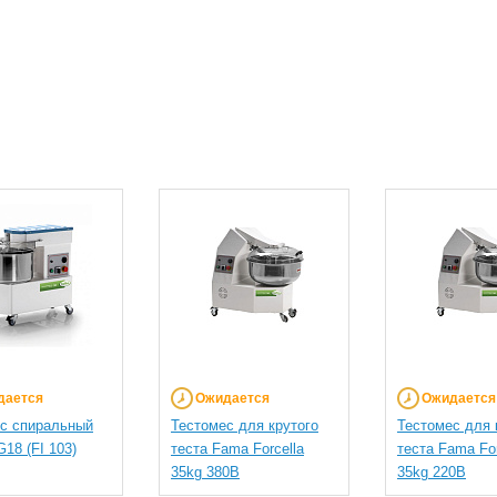
дается
Ожидается
Ожидается
с спиральный
Тестомес для крутого
Тестомес для 
18 (FI 103)
теста Fama Forcella
теста Fama For
35kg 380В
35kg 220В