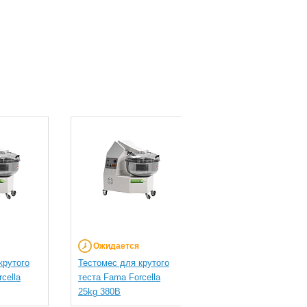
Ожидается
Ожидается
крутого
Тестомес для крутого
Тестомес для крутог
cella
теста Fama Forcella
теста Fama Forcella
25kg 380В
25kg 220В