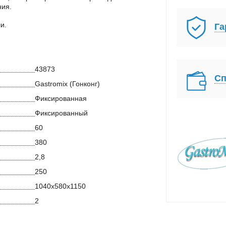
ния.
и.
Га
43873
Сп
Gastromix (Гонконг)
Фиксированная
Фиксированный
60
380
2,8
250
1040х580х1150
2